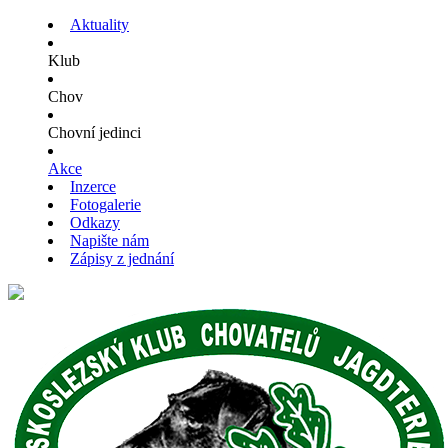
Aktuality
Klub
Chov
Chovní jedinci
Akce
Inzerce
Fotogalerie
Odkazy
Napište nám
Zápisy z jednání