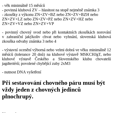
- věk minimálně 15 měsíců
- povinná klubová ZV – hlasitost na stopě nejméně známka 3
- zkoušky z výkonu ZN+ZV+BZ nebo ZN+ZV+BZH nebo
ZN+ZV+LZ nebo ZN+ZV+PZ nebo ZN+ZV+HZ nebo
ZN+ZV+VZ nebo ZN+ZV+VP
- povinný chovný svod nebo při kontaktních zkouškách norování
v zahraniční jakýkoliv chvat nebo vyhnání, slovenská klubová
zkouška odvahy známka 3 nebo 4
- výstavní ocenění výborná nebo velmi dobrá ve věku minimálně 12
měsíců (tolerance 20 dnů) na klubové výstavě MSKCHJgT, nebo
klubové výstavě Českého a Slovenského klubu chovatelů
jagdteriérů; povolené chybějící zuby 2xM3
- nutnost DNA vyšetření
Při sestavování chovného páru musí být
vždy jeden z chovných jedinců
plnochrupý.