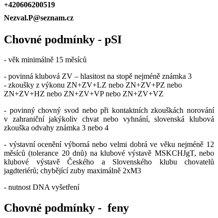
+420606200519
Nezval.P@seznam.cz
Chovné podmínky - pSI
- věk minimálně 15 měsíců
- povinná klubová ZV – hlasitost na stopě nejméně známka 3
- zkoušky z výkonu ZN+ZV+LZ nebo ZN+ZV+PZ nebo
ZN+ZV+HZ nebo ZN+ZV+VP nebo ZN+ZV+VZ
- povinný chovný svod nebo při kontaktních zkouškách norování
v zahraniční jakýkoliv chvat nebo vyhnání, slovenská klubová
zkouška odvahy známka 3 nebo 4
- výstavní ocenění výborná nebo velmi dobrá ve věku nejméně 12
měsíců (tolerance 20 dnů) na klubové výstavě MSKCHJgT, nebo
klubové výstavě Českého a Slovenského klubu chovatelů
jagdteriérů; chybějící zuby maximálně 2xM3
- nutnost DNA vyšetření
Chovné podmínky - feny