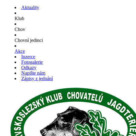
Aktuality
Klub
Chov
Chovní jedinci
Akce
Inzerce
Fotogalerie
Odkazy
Napište nám
Zápisy z jednání