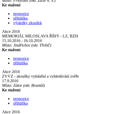
Místo: Přibyslav (okr. Žďár n. S.)
Ke stažení:
propozice
přihláška
výsledky zkoušek
Akce 2016
MEMORIÁL MILOSLAVA ŘÍHY - LZ, BZH
15.10.2016
- 16.10.2016
Místo: Jindřichov (okr. Třebíč)
Ke stažení:
propozice
přihláška
Akce 2016
ZVVZ - zkoušky vyhánění a vyhledávání zvěře
17.9.2016
Místo: Zátor (okr. Bruntál)
Ke stažení:
propozice
přihláška
Akce 2016