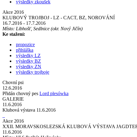
výsledky zkoušek
Akce 2016
KLUBOVÝ TROJBOJ - LZ - CACT, BZ, NOROVÁNÍ
16.7.2016
- 17.7.2016
Místo: Libhošť, Sedlnice (okr. Nový Jičín)
Ke stažení:
propozice
přihláška
výsledky LZ
výsledky BZ
výsledky ZN
výsledky trojboje
Chovní psi
12.6.2016
Přidán chovný pes
Lord plesówka
GALERIE
11.6.2016
Klubová výstava 11.6.2016
Akce 2016
XXII. MORAVSKOSLEZSKÁ KLUBOVÁ VÝSTAVA JAGDTE
11.6.2016