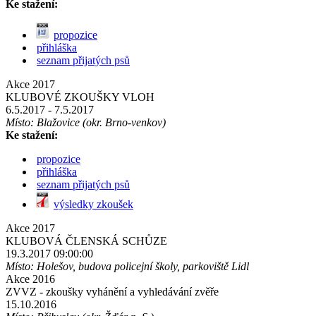
Ke stažení:
propozice
přihláška
seznam přijatých psů
Akce 2017
KLUBOVÉ ZKOUŠKY VLOH
6.5.2017
- 7.5.2017
Místo: Blažovice (okr. Brno-venkov)
Ke stažení:
propozice
přihláška
seznam přijatých psů
výsledky zkoušek
Akce 2017
KLUBOVÁ ČLENSKÁ SCHŮZE
19.3.2017 09:00:00
Místo: Holešov, budova policejní školy, parkoviště Lidl
Akce 2016
ZVVZ - zkoušky vyhánění a vyhledávání zvěře
15.10.2016