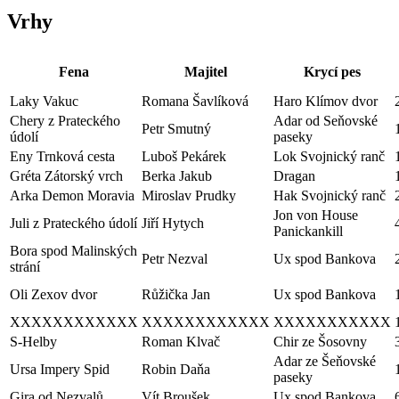
Vrhy
Fena
Majitel
Krycí pes
Laky Vakuc
Romana Šavlíková
Haro Klímov dvor
Chery z Prateckého
Adar od Seňovské
Petr Smutný
údolí
paseky
Eny Trnková cesta
Luboš Pekárek
Lok Svojnický ranč
Gréta Zátorský vrch
Berka Jakub
Dragan
Arka Demon Moravia
Miroslav Prudky
Hak Svojnický ranč
Jon von House
Juli z Prateckého údolí
Jiří Hytych
Panickankill
Bora spod Malinských
Petr Nezval
Ux spod Bankova
strání
Oli Zexov dvor
Růžička Jan
Ux spod Bankova
XXXXXXXXXXXX
XXXXXXXXXXXX
XXXXXXXXXXX
S-Helby
Roman Klvač
Chir ze Šosovny
Adar ze Šeňovské
Ursa Impery Spid
Robin Daňa
paseky
Gira od Nezvalů
Vít Broušek
Ux spod Bankova