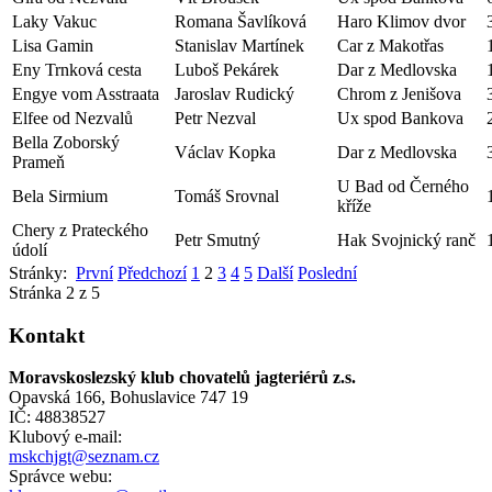
Laky Vakuc
Romana Šavlíková
Haro Klimov dvor
Lisa Gamin
Stanislav Martínek
Car z Makotřas
Eny Trnková cesta
Luboš Pekárek
Dar z Medlovska
Engye vom Asstraata
Jaroslav Rudický
Chrom z Jenišova
Elfee od Nezvalů
Petr Nezval
Ux spod Bankova
Bella Zoborský
Václav Kopka
Dar z Medlovska
Prameň
U Bad od Černého
Bela Sirmium
Tomáš Srovnal
kříže
Chery z Prateckého
Petr Smutný
Hak Svojnický ranč
údolí
Stránky:
První
Předchozí
1
2
3
4
5
Další
Poslední
Stránka 2 z 5
Kontakt
Moravskoslezský klub chovatelů jagteriérů z.s.
Opavská 166, Bohuslavice 747 19
IČ: 48838527
Klubový e-mail:
mskchjgt@seznam.cz
Správce webu: