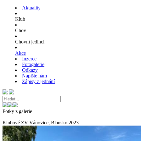
Aktuality
Klub
Chov
Chovní jedinci
Akce
Inzerce
Fotogalerie
Odkazy
Napište nám
Zápisy z jednání
Fotky z galerie
Klubové ZV Vánovice, Blansko 2023