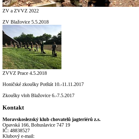
ZV a ZVVZ 2022
ZV Blažovice 5.5.2018
ZVVZ Prace 4.5.2018
Honičské zkoušky Potštát 10.-11.11.2017
Zkoušky vloh Blažovice 6.-7.5.2017
Kontakt
Moravskoslezský klub chovatelů jagteriérů z.s.
Opavská 166, Bohuslavice 747 19
IČ: 48838527
Klubový e-mail: