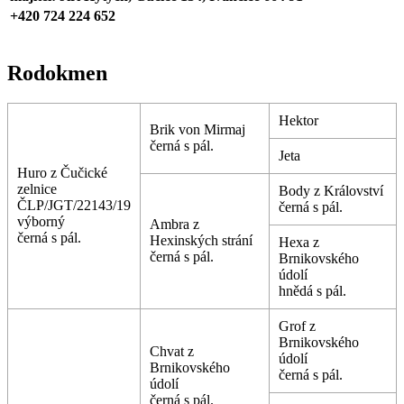
+420 724 224 652
Rodokmen
Hektor
Brik von Mirmaj
černá s pál.
Jeta
Huro z Čučické
zelnice
Body z Království
ČLP/JGT/22143/19
černá s pál.
výborný
Ambra z
černá s pál.
Hexinských strání
Hexa z
černá s pál.
Brnikovského
údolí
hnědá s pál.
Grof z
Brnikovského
Chvat z
údolí
Brnikovského
černá s pál.
údolí
černá s pál.