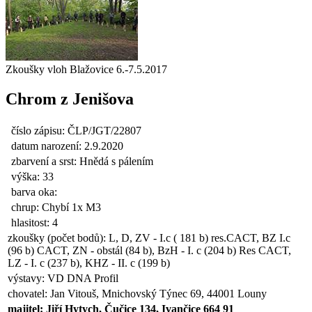
Zkoušky vloh Blažovice 6.-7.5.2017
Chrom z Jenišova
číslo zápisu: ČLP/JGT/22807
datum narození: 2.9.2020
zbarvení a srst: Hnědá s pálením
výška: 33
barva oka:
chrup: Chybí 1x M3
hlasitost: 4
zkoušky (počet bodů): L, D, ZV - I.c ( 181 b) res.CACT, BZ I.c
(96 b) CACT, ZN - obstál (84 b), BzH - I. c (204 b) Res CACT,
LZ - I. c (237 b), KHZ - II. c (199 b)
výstavy: VD DNA Profil
chovatel: Jan Vitouš, Mnichovský Týnec 69, 44001 Louny
majitel: Jiří Hytych, Čučice 134, Ivančice 664 91