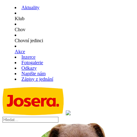
Aktuality
Klub
Chov
Chovní jedinci
Akce
Inzerce
Fotogalerie
Odkazy
Napište nám
Zápisy z jednání