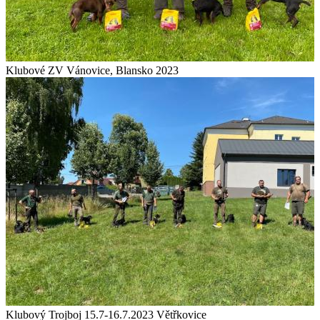
Klubové ZV Vánovice, Blansko 2023
Klubový Trojboj 15.7-16.7.2023 Větřkovice