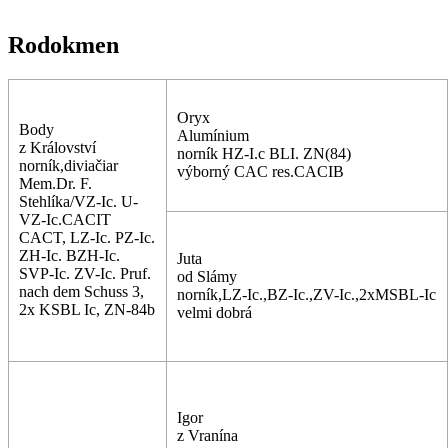
Rodokmen
Oryx
Body
Alumínium
z Království
norník HZ-I.c BLI. ZN(84)
norník,diviačiar
výborný CAC res.CACIB
Mem.Dr. F.
Stehlíka/VZ-Ic. U-
VZ-Ic.CACIT
CACT, LZ-Ic. PZ-Ic.
ZH-Ic. BZH-Ic.
Juta
SVP-Ic. ZV-Ic. Pruf.
od Slámy
nach dem Schuss 3,
norník,LZ-Ic.,BZ-Ic.,ZV-Ic.,2xMSBL-Ic
2x KSBL Ic, ZN-84b
velmi dobrá
Igor
z Vranína