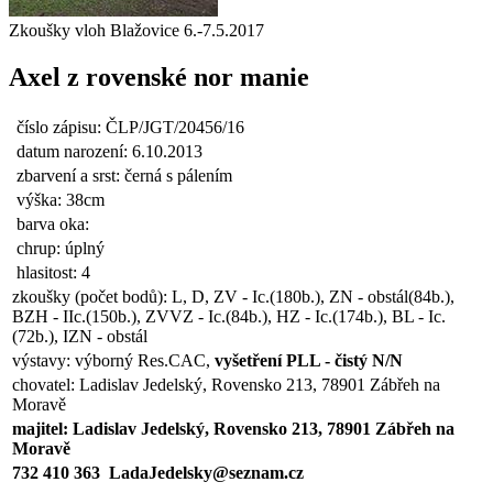
Zkoušky vloh Blažovice 6.-7.5.2017
Axel z rovenské nor manie
číslo zápisu: ČLP/JGT/20456/16
datum narození: 6.10.2013
zbarvení a srst: černá s pálením
výška: 38cm
barva oka:
chrup: úplný
hlasitost: 4
zkoušky (počet bodů): L, D, ZV - Ic.(180b.), ZN - obstál(84b.),
BZH - IIc.(150b.), ZVVZ - Ic.(84b.), HZ - Ic.(174b.), BL - Ic.
(72b.), IZN - obstál
výstavy: výborný Res.CAC,
vyšetření PLL - čistý N/N
chovatel: Ladislav Jedelský, Rovensko 213, 78901 Zábřeh na
Moravě
majitel: Ladislav Jedelský, Rovensko 213, 78901 Zábřeh na
Moravě
732 410 363
LadaJedelsky@seznam.cz